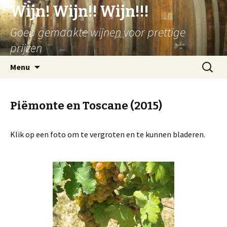
Wijn! Wijn!! Wijn!!!
Goed gemaakte wijnen voor prettige
prijzen
Spring
Zoeken
Menu
naar
naar:
inhoud
Piëmonte en Toscane (2015)
Klik op een foto om te vergroten en te kunnen bladeren.