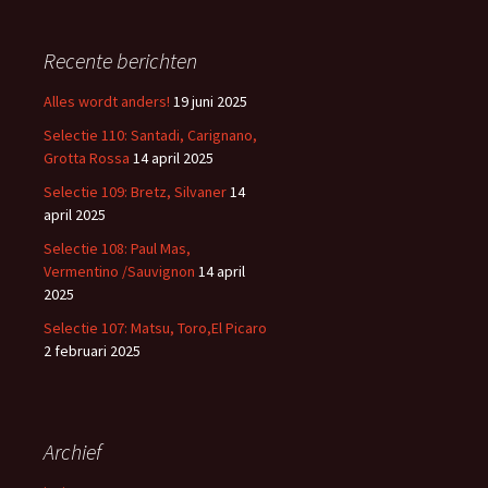
k
e
Recente berichten
n
n
Alles wordt anders!
19 juni 2025
a
Selectie 110: Santadi, Carignano,
a
Grotta Rossa
14 april 2025
r
:
Selectie 109: Bretz, Silvaner
14
april 2025
Selectie 108: Paul Mas,
Vermentino /Sauvignon
14 april
2025
Selectie 107: Matsu, Toro,El Picaro
2 februari 2025
Archief