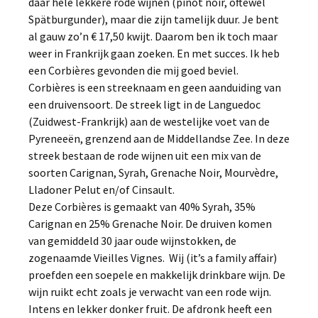
daar hele lekkere rode wijnen (pinot noir, oftewel
Spätburgunder), maar die zijn tamelijk duur. Je bent
al gauw zo’n € 17,50 kwijt. Daarom ben ik toch maar
weer in Frankrijk gaan zoeken. En met succes. Ik heb
een Corbières gevonden die mij goed beviel.
Corbières is een streeknaam en geen aanduiding van
een druivensoort. De streek ligt in de Languedoc
(Zuidwest-Frankrijk) aan de westelijke voet van de
Pyreneeën, grenzend aan de Middellandse Zee. In deze
streek bestaan de rode wijnen uit een mix van de
soorten Carignan, Syrah, Grenache Noir, Mourvèdre,
Lladoner Pelut en/of Cinsault.
Deze Corbières is gemaakt van 40% Syrah, 35%
Carignan en 25% Grenache Noir. De druiven komen
van gemiddeld 30 jaar oude wijnstokken, de
zogenaamde Vieilles Vignes. Wij (it’s a family affair)
proefden een soepele en makkelijk drinkbare wijn. De
wijn ruikt echt zoals je verwacht van een rode wijn.
Intens en lekker donker fruit. De afdronk heeft een