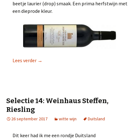
beetje laurier (drop) smaak. Een prima herfstwijn met
een dieprode kleur.
Lees verder
Selectie 15: Corbières
→
Selectie 14: Weinhaus Steffen,
Riesling
26 september 2017
witte wijn
Duitsland
Dit keer had ik me een rondje Duitsland