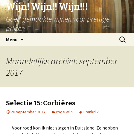
Wijn! Wijn!! Wijn!!!
Goed gemaakte wijnen voor prettige
prijzen
Spring
Zoeken
Menu
naar
naar:
inhoud
Maandelijks archief: september
2017
Selectie 15: Corbières
26 september 2017
rode wijn
Frankrijk
Voor rood kon ik niet slagen in Duitsland. Ze hebben