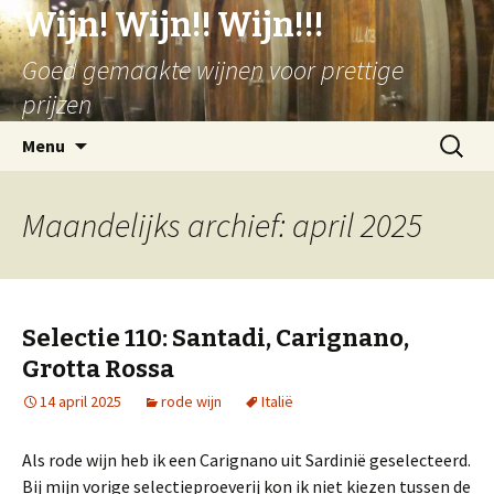
Wijn! Wijn!! Wijn!!!
Goed gemaakte wijnen voor prettige
prijzen
Spring
Zoeken
Menu
naar
naar:
inhoud
Maandelijks archief: april 2025
Selectie 110: Santadi, Carignano,
Grotta Rossa
14 april 2025
rode wijn
Italië
Als rode wijn heb ik een Carignano uit Sardinië geselecteerd.
Bij mijn vorige selectieproeverij kon ik niet kiezen tussen de