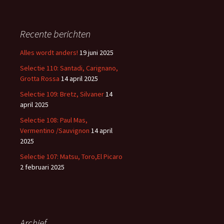
e
k
e
Recente berichten
n
n
Alles wordt anders!
19 juni 2025
a
Selectie 110: Santadi, Carignano,
a
Grotta Rossa
14 april 2025
r
:
Selectie 109: Bretz, Silvaner
14
april 2025
Selectie 108: Paul Mas,
Vermentino /Sauvignon
14 april
2025
Selectie 107: Matsu, Toro,El Picaro
2 februari 2025
Archief