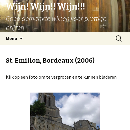
Wijn! Wijn!! Wijn!!!
Goed gemaakte wijnen voor prettige
prijzen
Spring
Zoeken
Menu
naar
naar:
inhoud
St. Emilion, Bordeaux (2006)
Klik op een foto om te vergroten en te kunnen bladeren.